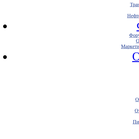
Тра
Нефт
Фору
О
Маркети
О
О
О
Пи