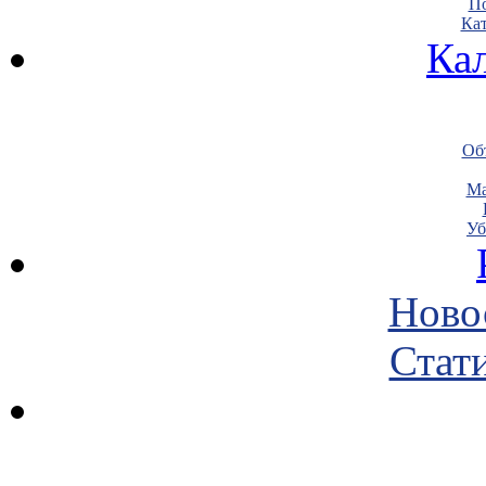
По
Кат
Ка
Объ
Ма
Уб
Ново
Стати