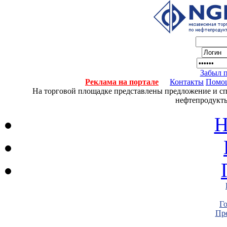
Забыл 
Реклама на портале
Контакты
Помо
На торговой площадке представлены предложение и спро
нефтепродукты
Н
Г
Пре