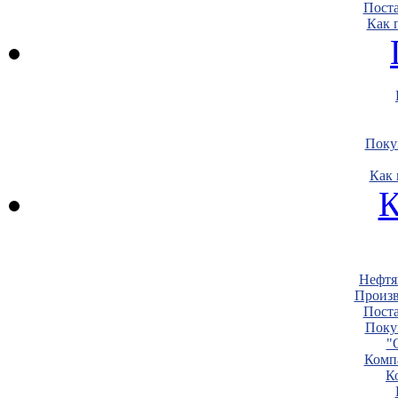
Пост
Как 
Поку
Как 
К
Нефтя
Произв
Пост
Поку
"
Комп
К