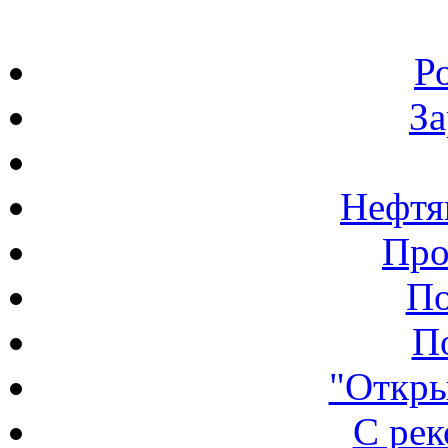
Р
З
Нефтя
Про
По
П
"Откры
С ре