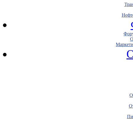
Тра
Нефт
Фору
О
Маркети
О
О
О
Пи