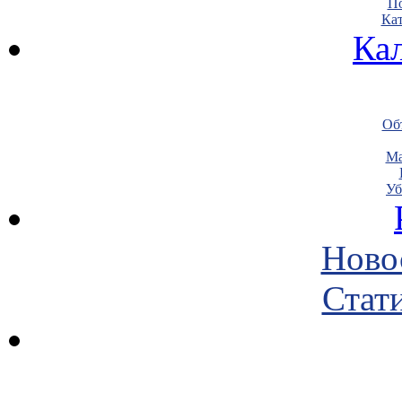
По
Кат
Ка
Объ
Ма
Уб
Ново
Стати