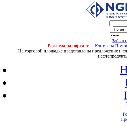
Забыл 
Реклама на портале
Контакты
Помо
На торговой площадке представлены предложение и спро
нефтепродукты
Н
Г
Пре