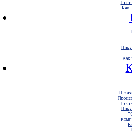
Пост
Как 
Поку
Как 
К
Нефтя
Произв
Пост
Поку
"
Комп
К