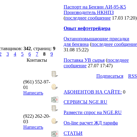
Паспорт на Бензин АИ-95-К5
Производитель НКНПЗ
(
последнее сообщение
17.03 17:20
)
Опыт нефтетрейдера
Октаноповышающие присадки
для бензина
(
последнее сообщение
ставщиков:
342
, страниц:
9
31.08 15:22
)
2
3
4
5
6
7
8
9
Контакты
Поставка УВ сырья
(
последнее
сообщение
27.07 17:47
)
Подпиcаться
RSS
(961) 552-97-
01
АБОНЕНТОВ НА САЙТЕ:
0
Написать
СЕРВИСЫ NGE.RU
Размести спрос на NGE.RU
(922) 262-20-
03
On-line расчет ЖД тарифа
Написать
СТАТЬИ