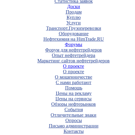
Статистика заявок
Доски
Продам
Куплю
Услуги
Транспорт.Грузоперевозки
Оборудование
Нефтехимия на HimTrade.RU
Форумы
Форум для нефтетрейдеров
Опыт нефтетрейдера
Маркетинг сайтов нефтетрейдеров
О проекте
О проекте
О мошенничестве
С нами работают
Помощь
Цены на рекламу
Цены на сервисы
Обзоры нефтерынков
События
Отличительные знаки
Опросы
Письмо администрации
Контакты