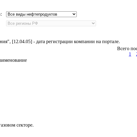
в:
я", [12.04.05] - дата регистрации компании на портале.
Всего по
1
аименование
азовом секторе.