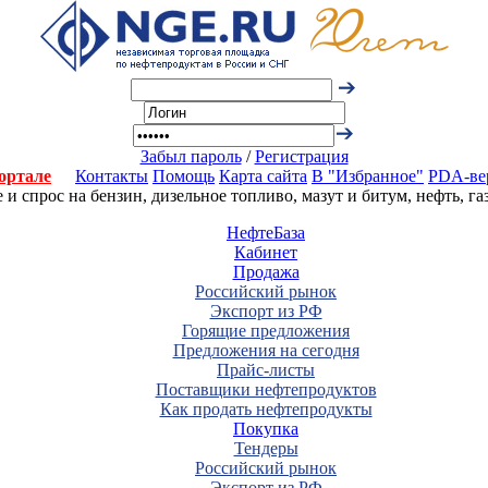
Забыл пароль
/
Регистрация
ортале
Контакты
Помощь
Карта сайта
В "Избранное"
PDA-ве
 спрос на бензин, дизельное топливо, мазут и битум, нефть, г
НефтеБаза
Кабинет
Продажа
Российский рынок
Экспорт из РФ
Горящие предложения
Предложения на сегодня
Прайс-листы
Поставщики нефтепродуктов
Как продать нефтепродукты
Покупка
Тендеры
Российский рынок
Экспорт из РФ